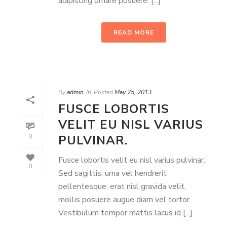
adipiscing ornare posuere. [...]
READ MORE
By
admin
In
Posted
May 25, 2013
FUSCE LOBORTIS
VELIT EU NISL VARIUS
PULVINAR.
0
Fusce lobortis velit eu nisl varius pulvinar.
0
Sed sagittis, urna vel hendrerit
pellentesque, erat nisl gravida velit,
mollis posuere augue diam vel tortor.
Vestibulum tempor mattis lacus id [...]