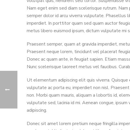
volutpat quis, hendrerit sed tortor. Suspendisse vit
Nam eget enim sed diam scelerisque rutrum. Nam pha
semper dolor id arcu viverra vulputate. Phasellus 
imperdiet. In porttitor quam sed quam auctor feug
metus libero euismod ipsum, dictum vulputate mi s
Praesent semper, quam at gravida imperdiet, metus 
Praesent neque lorem, tincidunt vel placerat feugiat,
Donec ac quam ante, in feugiat sapien. Etiam massa
Nunc scelerisque laoreet metus vel faucibus. Curabi
Ut elementum adipiscing elit quis viverra. Quisque
vulputate ac porta eu, imperdiet non nisl. Praesent
non. Morbi quam mauris, aliquam a lobortis id, eleme
vulputate sed, lacinia id mi. Aenean congue, ipsum
adipiscing.
Donec sit amet lorem pretium neque fringilla imper