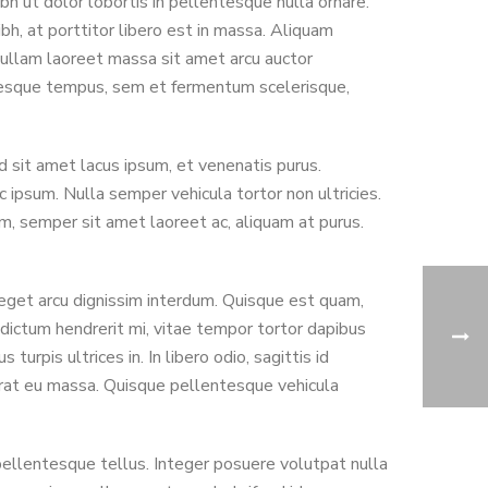
bh ut dolor lobortis in pellentesque nulla ornare.
h, at porttitor libero est in massa. Aliquam
 Nullam laoreet massa sit amet arcu auctor
ntesque tempus, sem et fermentum scelerisque,
 sit amet lacus ipsum, et venenatis purus.
ec ipsum. Nulla semper vehicula tortor non ultricies.
m, semper sit amet laoreet ac, aliquam at purus.
 eget arcu dignissim interdum. Quisque est quam,
 dictum hendrerit mi, vitae tempor tortor dapibus
rpis ultrices in. In libero odio, sagittis id
 erat eu massa. Quisque pellentesque vehicula
pellentesque tellus. Integer posuere volutpat nulla