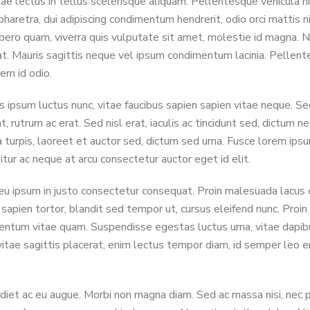
ae lectus in tellus scelerisque aliquam. Pellentesque vehicula ni
retra, dui adipiscing condimentum hendrerit, odio orci mattis nib
libero quam, viverra quis vulputate sit amet, molestie id magna.
iat. Mauris sagittis neque vel ipsum condimentum lacinia. Pelle
em id odio.
ipsum luctus nunc, vitae faucibus sapien sapien vitae neque. Sed
 rutrum ac erat. Sed nisl erat, iaculis ac tincidunt sed, dictum n
 turpis, laoreet et auctor sed, dictum sed urna. Fusce lorem ipsu
tur ac neque at arcu consectetur auctor eget id elit.
 eu ipsum in justo consectetur consequat. Proin malesuada lacus
 sapien tortor, blandit sed tempor ut, cursus eleifend nunc. Proin
ntum vitae quam. Suspendisse egestas luctus urna, vitae dapibus tu
 vitae sagittis placerat, enim lectus tempor diam, id semper leo
diet ac eu augue. Morbi non magna diam. Sed ac massa nisi, nec 