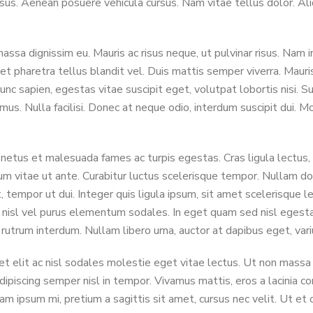
rsus. Aenean posuere vehicula cursus. Nam vitae tellus dolor. Ali
assa dignissim eu. Mauris ac risus neque, ut pulvinar risus. Nam
haretra tellus blandit vel. Duis mattis semper viverra. Mauris id
unc sapien, egestas vitae suscipit eget, volutpat lobortis nisi.
mus. Nulla facilisi. Donec at neque odio, interdum suscipit dui. Mo
etus et malesuada fames ac turpis egestas. Cras ligula lectus, in
ndum vitae ut ante. Curabitur luctus scelerisque tempor. Nullam 
, tempor ut dui. Integer quis ligula ipsum, sit amet scelerisque 
n nisl vel purus elementum sodales. In eget quam sed nisl egestas
rutrum interdum. Nullam libero urna, auctor at dapibus eget, vari
t elit ac nisl sodales molestie eget vitae lectus. Ut non massa 
ipiscing semper nisl in tempor. Vivamus mattis, eros a lacinia con
iam ipsum mi, pretium a sagittis sit amet, cursus nec velit. Ut et o