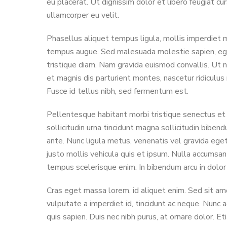
eu placerat. Ut dignissim dolor et libero feugiat cu
ullamcorper eu velit.
Phasellus aliquet tempus ligula, mollis imperdiet m
tempus augue. Sed malesuada molestie sapien, eget p
tristique diam. Nam gravida euismod convallis. Ut n
et magnis dis parturient montes, nascetur ridiculus 
Fusce id tellus nibh, sed fermentum est.
Pellentesque habitant morbi tristique senectus et n
sollicitudin urna tincidunt magna sollicitudin bibe
ante. Nunc ligula metus, venenatis vel gravida eget
justo mollis vehicula quis et ipsum. Nulla accumsa
tempus scelerisque enim. In bibendum arcu in dolor 
Cras eget massa lorem, id aliquet enim. Sed sit ame
vulputate a imperdiet id, tincidunt ac neque. Nunc ad
quis sapien. Duis nec nibh purus, at ornare dolor. Et