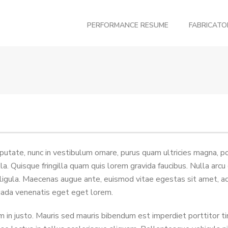
PERFORMANCE RESUME
FABRICAT
utate, nunc in vestibulum ornare, purus quam ultricies magna, por
 Quisque fringilla quam quis lorem gravida faucibus. Nulla arcu qu
ligula. Maecenas augue ante, euismod vitae egestas sit amet, ac
uada venenatis eget eget lorem.
in justo. Mauris sed mauris bibendum est imperdiet porttitor ti