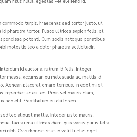
quam risus nulla, egestas vel eleifend id,
 in commodo turpis. Maecenas sed tortor justo, ut
 pharetra tortor. Fusce ultrices sapien felis, et
 Suspendisse potenti. Cum sociis natoque penatibus
rbi molestie leo a dolor pharetra sollicitudin.
terdum id auctor a, rutrum id felis. Integer
dolor massa, accumsan eu malesuada ac, mattis id
leo. Aenean placerat ornare tempus. In eget mi et
 imperdiet ac eu leo. Proin vel mauris diam,
us non elit. Vestibulum eu dui lorem.
sed leo aliquet mattis. Integer justo mauris,
gue, lacus urna ultrices diam, quis varius purus felis
rci nibh. Cras rhoncus risus in velit luctus eget