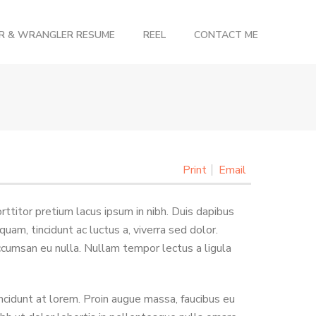
OR & WRANGLER RESUME
REEL
CONTACT ME
Print
Email
ttitor pretium lacus ipsum in nibh. Duis dapibus
am, tincidunt ac luctus a, viverra sed dolor.
cumsan eu nulla. Nullam tempor lectus a ligula
ncidunt at lorem. Proin augue massa, faucibus eu