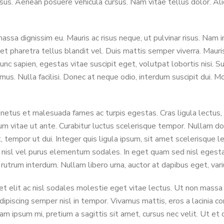
rsus. Aenean posuere vehicula cursus. Nam vitae tellus dolor. Ali
assa dignissim eu. Mauris ac risus neque, ut pulvinar risus. Nam
haretra tellus blandit vel. Duis mattis semper viverra. Mauris id
unc sapien, egestas vitae suscipit eget, volutpat lobortis nisi.
mus. Nulla facilisi. Donec at neque odio, interdum suscipit dui. Mo
etus et malesuada fames ac turpis egestas. Cras ligula lectus, in
ndum vitae ut ante. Curabitur luctus scelerisque tempor. Nullam 
, tempor ut dui. Integer quis ligula ipsum, sit amet scelerisque 
n nisl vel purus elementum sodales. In eget quam sed nisl egestas
rutrum interdum. Nullam libero urna, auctor at dapibus eget, vari
t elit ac nisl sodales molestie eget vitae lectus. Ut non massa 
ipiscing semper nisl in tempor. Vivamus mattis, eros a lacinia con
iam ipsum mi, pretium a sagittis sit amet, cursus nec velit. Ut et o