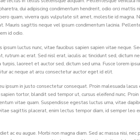
ae lectus in tellus scelerisque aliquam. Pellentesque vehicula ni
retra, dui adipiscing condimentum hendrerit, odio orci mattis nib
libero quam, viverra quis vulputate sit amet, molestie id magna.
iat. Mauris sagittis neque vel ipsum condimentum lacinia. Pelle
em id odio.
ipsum luctus nunc, vitae faucibus sapien sapien vitae neque. Sed
 rutrum ac erat. Sed nisl erat, iaculis ac tincidunt sed, dictum n
 turpis, laoreet et auctor sed, dictum sed urna. Fusce lorem ipsu
tur ac neque at arcu consectetur auctor eget id elit.
 eu ipsum in justo consectetur consequat. Proin malesuada lacus
 sapien tortor, blandit sed tempor ut, cursus eleifend nunc. Proin
ntum vitae quam. Suspendisse egestas luctus urna, vitae dapibus tu
 vitae sagittis placerat, enim lectus tempor diam, id semper leo
diet ac eu augue. Morbi non magna diam. Sed ac massa nisi, nec 