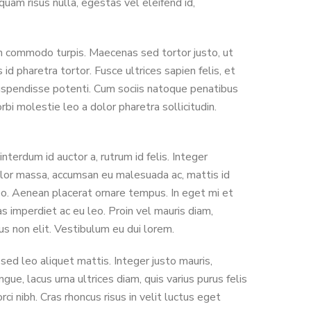
quam risus nulla, egestas vel eleifend id,
 in commodo turpis. Maecenas sed tortor justo, ut
 pharetra tortor. Fusce ultrices sapien felis, et
 Suspendisse potenti. Cum sociis natoque penatibus
rbi molestie leo a dolor pharetra sollicitudin.
terdum id auctor a, rutrum id felis. Integer
dolor massa, accumsan eu malesuada ac, mattis id
leo. Aenean placerat ornare tempus. In eget mi et
 imperdiet ac eu leo. Proin vel mauris diam,
us non elit. Vestibulum eu dui lorem.
sed leo aliquet mattis. Integer justo mauris,
gue, lacus urna ultrices diam, quis varius purus felis
rci nibh. Cras rhoncus risus in velit luctus eget