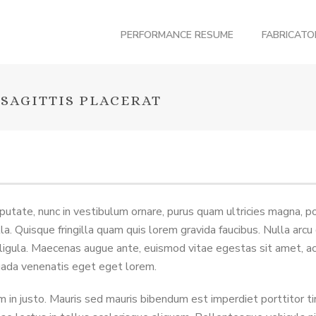
PERFORMANCE RESUME
FABRICAT
 SAGITTIS PLACERAT
utate, nunc in vestibulum ornare, purus quam ultricies magna, por
 Quisque fringilla quam quis lorem gravida faucibus. Nulla arcu qu
ligula. Maecenas augue ante, euismod vitae egestas sit amet, ac
uada venenatis eget eget lorem.
in justo. Mauris sed mauris bibendum est imperdiet porttitor ti