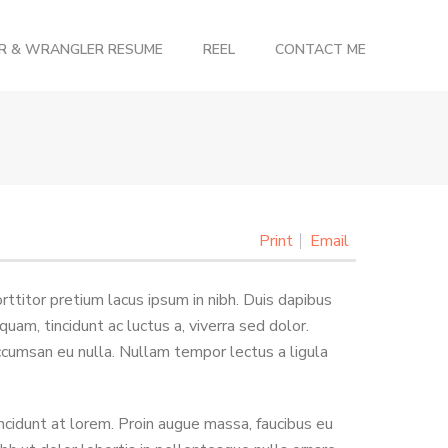
OR & WRANGLER RESUME
REEL
CONTACT ME
Print
Email
ttitor pretium lacus ipsum in nibh. Duis dapibus
am, tincidunt ac luctus a, viverra sed dolor.
cumsan eu nulla. Nullam tempor lectus a ligula
ncidunt at lorem. Proin augue massa, faucibus eu