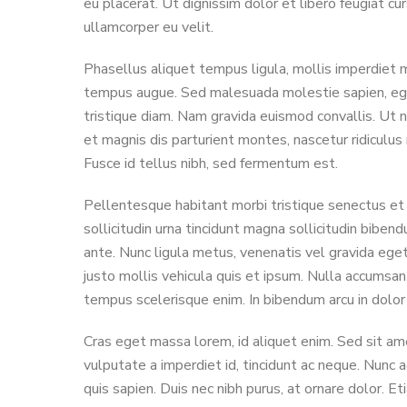
eu placerat. Ut dignissim dolor et libero feugiat cu
ullamcorper eu velit.
Phasellus aliquet tempus ligula, mollis imperdiet m
tempus augue. Sed malesuada molestie sapien, eget p
tristique diam. Nam gravida euismod convallis. Ut n
et magnis dis parturient montes, nascetur ridiculus 
Fusce id tellus nibh, sed fermentum est.
Pellentesque habitant morbi tristique senectus et n
sollicitudin urna tincidunt magna sollicitudin bibe
ante. Nunc ligula metus, venenatis vel gravida eget
justo mollis vehicula quis et ipsum. Nulla accumsa
tempus scelerisque enim. In bibendum arcu in dolor 
Cras eget massa lorem, id aliquet enim. Sed sit ame
vulputate a imperdiet id, tincidunt ac neque. Nunc ad
quis sapien. Duis nec nibh purus, at ornare dolor. Et