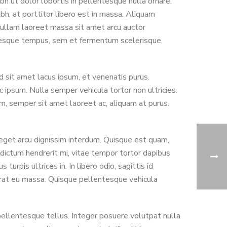
bh ut dolor lobortis in pellentesque nulla ornare.
h, at porttitor libero est in massa. Aliquam
 Nullam laoreet massa sit amet arcu auctor
ntesque tempus, sem et fermentum scelerisque,
 sit amet lacus ipsum, et venenatis purus.
ec ipsum. Nulla semper vehicula tortor non ultricies.
m, semper sit amet laoreet ac, aliquam at purus.
 eget arcu dignissim interdum. Quisque est quam,
 dictum hendrerit mi, vitae tempor tortor dapibus
rpis ultrices in. In libero odio, sagittis id
 erat eu massa. Quisque pellentesque vehicula
pellentesque tellus. Integer posuere volutpat nulla