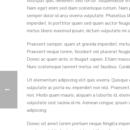
volutpat quis, hendrerit sed tortor. Suspendisse vit
Nam eget enim sed diam scelerisque rutrum. Nam pha
semper dolor id arcu viverra vulputate. Phasellus 
imperdiet. In porttitor quam sed quam auctor feug
metus libero euismod ipsum, dictum vulputate mi s
Praesent semper, quam at gravida imperdiet, metus 
Praesent neque lorem, tincidunt vel placerat feugiat,
Donec ac quam ante, in feugiat sapien. Etiam massa
Nunc scelerisque laoreet metus vel faucibus. Curabi
Ut elementum adipiscing elit quis viverra. Quisque
vulputate ac porta eu, imperdiet non nisl. Praesent
non. Morbi quam mauris, aliquam a lobortis id, eleme
vulputate sed, lacinia id mi. Aenean congue, ipsum
adipiscing.
Donec sit amet lorem pretium neque fringilla imper